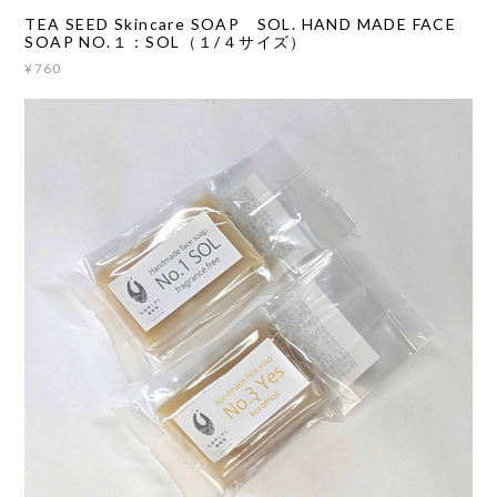
TEA SEED Skincare SOAP SOL. HAND MADE FACE
SOAP NO.１：SOL（１/４サイズ）
¥760