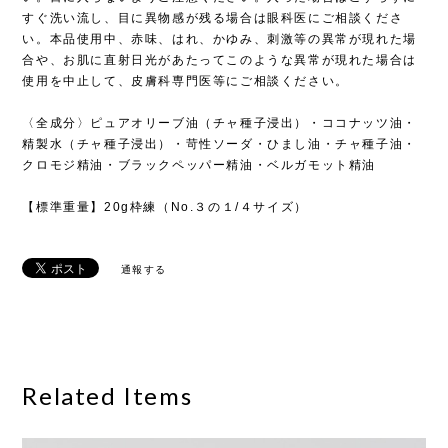
すぐ洗い流し、目に異物感が残る場合は眼科医にご相談くださ
い。本品使用中、赤味、はれ、かゆみ、刺激等の異常が現れた場
合や、お肌に直射日光があたってこのような異常が現れた場合は
使用を中止して、皮膚科専門医等にご相談ください。
〈全成分〉ピュアオリーブ油（チャ種子浸出）・ココナッツ油・
精製水（チャ種子浸出）・苛性ソーダ・ひまし油・チャ種子油・
クロモジ精油・ブラックペッパー精油・ベルガモット精油
【標準重量】20g枠練（No.３の１/４サイズ）
通報する
Related Items