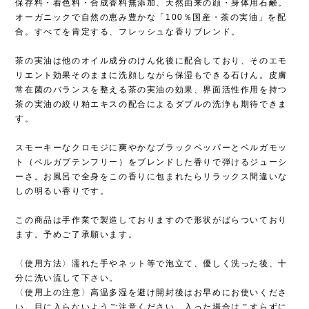
保存料・着色料・合成香料無添加、天然由来の顔・身体用石鹸。
オーガニックで自然の恵み豊かな「100％国産・茶の実油」を配
合。すべてを肯定する、フレッシュな香りブレンド。
茶の実油は他のオイル成分のけん化後に配合しており、そのエモ
リエント効果そのままに洗顔しながら保湿もできる石けん。皮膚
常在菌のバランスを整える茶の実油の効果、界面活性作用を持つ
茶の実油の絞り粕エキスの配合によるダブルの洗浄も期待できま
す。
スモーキーなクロモジに爽やかなブラックペッパーとベルガモッ
ト（ベルガプテンフリー）をブレンドした香りで弾けるジューシ
ーさ。お風呂で全身をこの香りに包まれたらリラックス間違いな
しの明るい香りです。
この商品は手作業で製造しておりますので形状がばらついており
ます。予めご了承願います。
〈使用方法〉濡れた手やネット等で泡立て、優しく洗った後、十
分に洗い流して下さい。
〈使用上の注意〉高温多湿を避け開封後はお早めにお使いくださ
い。目に入らないようご注意ください。入った場合はこすらずに