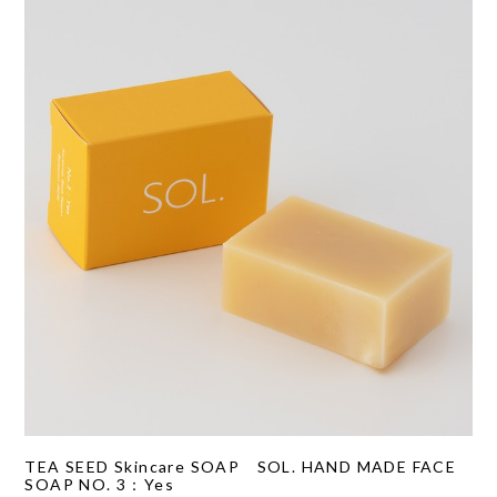
TEA SEED Skincare SOAP SOL. HAND MADE FACE
SOAP NO. 3：Yes