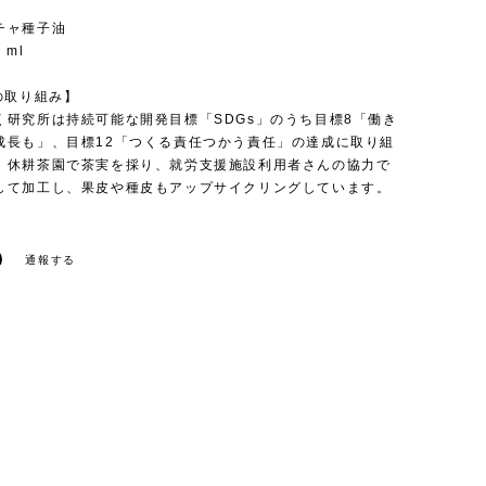
チャ種子油
 ml
の取り組み】
く研究所は持続可能な開発目標「SDGs」のうち目標8「働き
成長も」、目標12「つくる責任つかう責任」の達成に取り組
。休耕茶園で茶実を採り、就労支援施設利用者さんの協力で
して加工し、果皮や種皮もアップサイクリングしています。
通報する