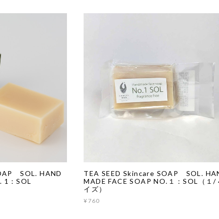
SOAP SOL. HAND
TEA SEED Skincare SOAP SOL. HA
. 1：SOL
MADE FACE SOAP NO.１：SOL（１
イズ）
¥760