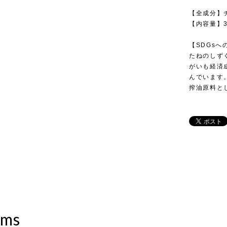
【全成分】
【内容量】3
【SDGsへ
たねのしず
がいも経済
んでいます
搾油原料と
ems