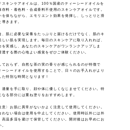
ドスキンケアオイルは、100％国産のティーシードオイルを
保存料・着色料・合成香料不使用のスキンケアオイルです。
いを保ちながら、エモリエント効果を発揮し、しっとりと滑
と導きます。
は、肌に必要な栄養をたっぷりと届けるだけでなく、肌のキ
美しい肌を実現します。毎日のスキンケアに取り入れれば、
力を実感し、あなたのスキンケアがワンランクアップしま
浸透する際の心地よい感覚をぜひご体験ください。
しておらず、自然な茶の実の香りが感じられるのが特徴で
ィーシードオイルを使用することで、日々のお手入れがより
した特別な時間となります！
〉適量を手に取り、顔や体に優しくなじませてください。特
になる部分には重ね塗りをおすすめします。
注意〉お肌に異常がないかよく注意して使用してください。
合わない場合は使用を中止してください。使用時以外には外
、高温多湿を避けて保管してください。開封後はお早めにお
い。