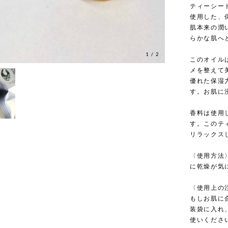
ティーシー
使用した、
肌本来の潤
らかな肌へ
1
/
2
このオイル
メを整えて
優れた保湿
す。お肌に
香料は使用
す。このテ
リラックス
〈使用方法
に乾燥が気
〈使用上の
もしお肌に
装袋に入れ
使いくださ