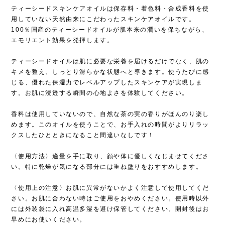
ティーシードスキンケアオイルは保存料・着色料・合成香料を使
用していない天然由来にこだわったスキンケアオイルです。
100％国産のティーシードオイルが肌本来の潤いを保ちながら、
エモリエント効果を発揮します。
ティーシードオイルは肌に必要な栄養を届けるだけでなく、肌の
キメを整え、しっとり滑らかな状態へと導きます。使うたびに感
じる、優れた保湿力でレベルアップしたスキンケアが実現しま
す。お肌に浸透する瞬間の心地よさを体験してください。
香料は使用していないので、自然な茶の実の香りがほんのり楽し
めます。このオイルを使うことで、お手入れの時間がよりリラッ
クスしたひとときになること間違いなしです！
〈使用方法〉適量を手に取り、顔や体に優しくなじませてくださ
い。特に乾燥が気になる部分には重ね塗りをおすすめします。
〈使用上の注意〉お肌に異常がないかよく注意して使用してくだ
さい。お肌に合わない時はご使用をおやめください。使用時以外
には外装袋に入れ高温多湿を避け保管してください。開封後はお
早めにお使いください。