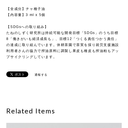
【全成分】チャ種子油
【内容量】3 ml x 5個
【SDGsへの取り組み】
たねのしずく研究所は持続可能な開発目標「SDGs」のうち目標
8「働きがいも経済成長も」、目標12「つくる責任つかう責任」
の達成に取り組んでいます。休耕茶園で茶実を採り就労支援施設
利用者さんの協力で搾油原料に調製し果皮も種皮も搾油粕もアッ
プサイクリングしています。
通報する
Related Items