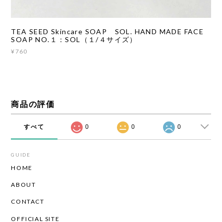
TEA SEED Skincare SOAP SOL. HAND MADE FACE
SOAP NO.１：SOL（１/４サイズ）
¥760
商品の評価
すべて
0
0
0
GUIDE
HOME
ABOUT
CONTACT
OFFICIAL SITE