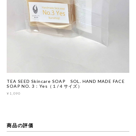
TEA SEED Skincare SOAP SOL. HAND MADE FACE
SOAP NO. 3：Yes（１/４サイズ）
¥1,090
商品の評価