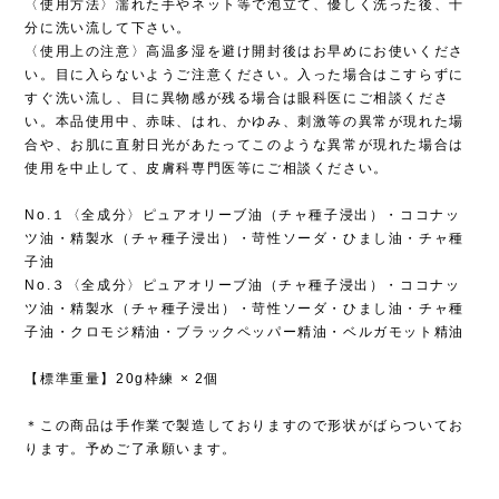
〈使用方法〉濡れた手やネット等で泡立て、優しく洗った後、十
分に洗い流して下さい。
〈使用上の注意〉高温多湿を避け開封後はお早めにお使いくださ
い。目に入らないようご注意ください。入った場合はこすらずに
すぐ洗い流し、目に異物感が残る場合は眼科医にご相談くださ
い。本品使用中、赤味、はれ、かゆみ、刺激等の異常が現れた場
合や、お肌に直射日光があたってこのような異常が現れた場合は
使用を中止して、皮膚科専門医等にご相談ください。
No.１〈全成分〉ピュアオリーブ油（チャ種子浸出）・ココナッ
ツ油・精製水（チャ種子浸出）・苛性ソーダ・ひまし油・チャ種
子油
No.３〈全成分〉ピュアオリーブ油（チャ種子浸出）・ココナッ
ツ油・精製水（チャ種子浸出）・苛性ソーダ・ひまし油・チャ種
子油・クロモジ精油・ブラックペッパー精油・ベルガモット精油
【標準重量】20g枠練 × 2個
＊この商品は手作業で製造しておりますので形状がばらついてお
ります。予めご了承願います。