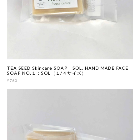
TEA SEED Skincare SOAP SOL. HAND MADE FACE
SOAP NO.１：SOL（１/４サイズ）
¥760